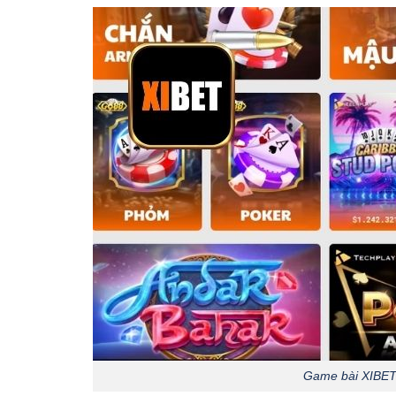
Game bài XIBET 