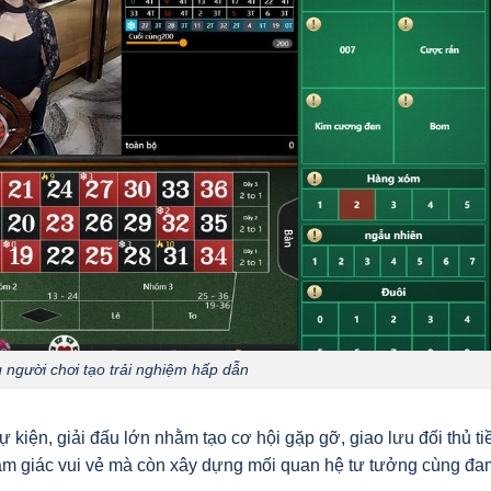
 người chơi tạo trải nghiệm hấp dẫn
ự kiện, giải đấu lớn nhằm tạo cơ hội gặp gỡ, giao lưu đối thủ t
ảm giác vui vẻ mà còn xây dựng mối quan hệ tư tưởng cùng đa