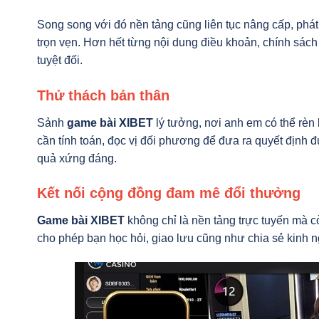
Song song với đó nền tảng cũng liên tục nâng cấp, phát 
trọn vẹn. Hơn hết từng nội dung điều khoản, chính sách 
tuyệt đối.
Thử thách bản thân
Sảnh
game bài XIBET
lý tưởng, nơi anh em có thể rèn 
cần tính toán, đọc vị đối phương để đưa ra quyết định đ
quả xứng đáng.
Kết nối cộng đồng đam mê đổi thưởng
Game bài XIBET
không chỉ là nền tảng trực tuyến mà c
cho phép bạn học hỏi, giao lưu cũng như chia sẻ kinh n