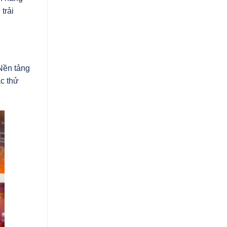
trải
Nền tảng
c thử