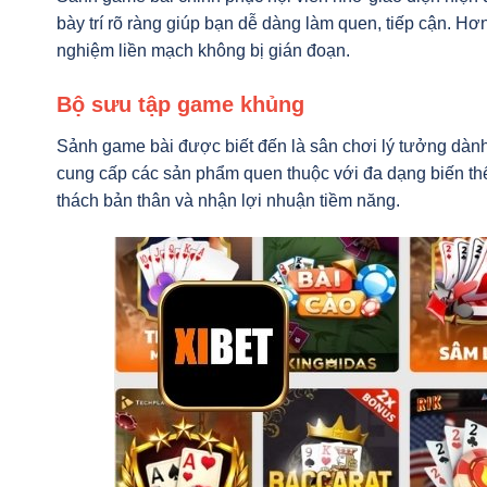
bày trí rõ ràng giúp bạn dễ dàng làm quen, tiếp cận. Hơ
nghiệm liền mạch không bị gián đoạn.
Bộ sưu tập game khủng
Sảnh game bài được biết đến là sân chơi lý tưởng dành
cung cấp các sản phẩm quen thuộc với đa dạng biến thể
thách bản thân và nhận lợi nhuận tiềm năng.