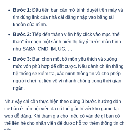
Bước 1:
Đầu tiên bạn cần mở trình duyệt trên máy và
tìm đúng link của nhà cái đăng nhập vào bằng tài
khoản của mình.
Bước 2:
Tiếp đến thành viên hãy click vào mục “thể
thao” rồi chọn một sảnh hiển thị tùy ý trước màn hình
như SABA, CMD, IM, UG,….
Bước 3:
Bạn chọn một bộ môn yêu thích và xuống
mức vốn phù hợp để đặt cược. Nếu dành chiến thắng
hệ thống sẽ kiểm tra, xác minh thông tin và cho phép
người chơi rút tiền về ví nhanh chóng trong thời gian
ngắn.
Như vậy chỉ cần thực hiện theo đúng 3 bước hướng dẫn
cơ bản ở trên hội viên đã có thể giải trí với kho game tại
web dễ dàng. Khi tham gia chơi nếu có vấn đề gì bạn có
thể liên hệ cho nhân viên để được hỗ trợ thêm thông tin chi