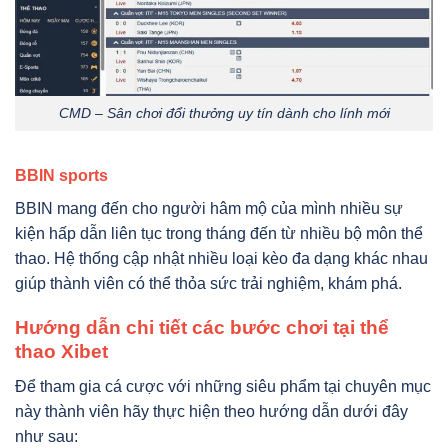
CMD – Sân chơi đổi thưởng uy tín dành cho lính mới
BBIN sports
BBIN mang đến cho người hâm mộ của mình nhiều sự
kiện hấp dẫn liên tục trong tháng đến từ nhiều bộ môn thể
thao. Hệ thống cập nhật nhiều loại kèo đa dạng khác nhau
giúp thành viên có thể thỏa sức trải nghiệm, khám phá.
Hướng dẫn chi tiết các bước chơi tại thể
thao Xibet
Để tham gia cá cược với những siêu phẩm tại chuyên mục
này thành viên hãy thực hiện theo hướng dẫn dưới đây
như sau: