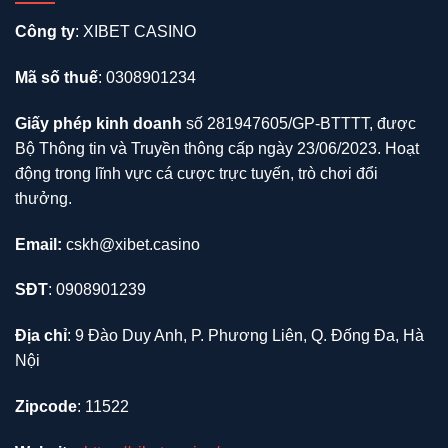
Công ty
: XIBET CASINO
Mã số thuế
: 0308901234
Giấy phép kinh doanh
số 281947605/GP-BTTTT, được
Bộ Thông tin và Truyền thông cấp ngày 23/06/2023. Hoạt
động trong lĩnh vực cá cược trực tuyến, trò chơi đổi
thưởng.
Email:
cskh@xibet.casino
SĐT
: 0908901239
Địa chỉ
: 9 Đào Duy Anh, P. Phương Liên, Q. Đống Đa, Hà
Nội
Zipcode
: 11522