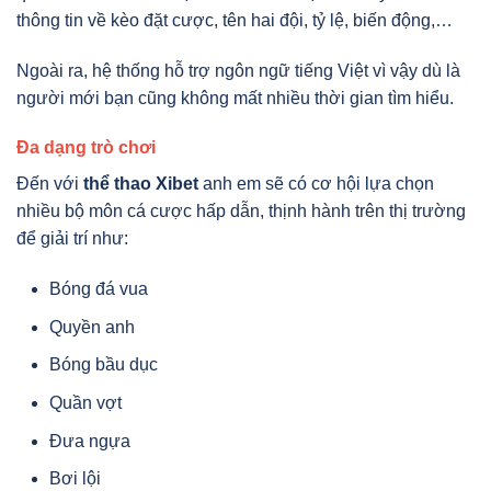
thông tin về kèo đặt cược, tên hai đội, tỷ lệ, biến động,…
Ngoài ra, hệ thống hỗ trợ ngôn ngữ tiếng Việt vì vậy dù là
người mới bạn cũng không mất nhiều thời gian tìm hiểu.
Đa dạng trò chơi
Đến với
thể thao Xibet
anh em sẽ có cơ hội lựa chọn
nhiều bộ môn cá cược hấp dẫn, thịnh hành trên thị trường
để giải trí như:
Bóng đá vua
Quyền anh
Bóng bầu dục
Quần vợt
Đưa ngựa
Bơi lội