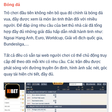
Bóng đá
Trò chơi đầu tiên không nên bỏ qua đó chính là bóng đá
vua, đây được xem là món ăn tinh thần đối với nhiều
người. Để đáp ứng nhu cầu của bet thủ nhà cái đã tổng
hợp đầy đủ những giải đấu hấp dẫn nhất hành tinh như:
Ngoại Hạng Anh, Euro, Worldcup, Giải vô địch quốc gia,
Bundesliga,…
Tất cả đều có sẵn tại web người chơi có thể chủ động truy
cập để theo dõi mỗi khi có nhu cầu. Các trận đều được
phát sóng với đường truyền ổn định, hình ảnh sắc nét, góc
quay tái hiện chi tiết, đầy đủ.