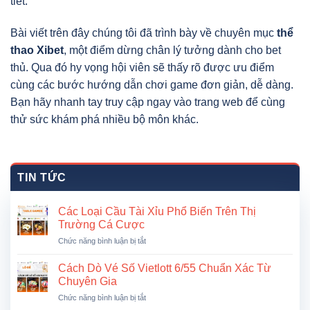
tiết.
Bài viết trên đây chúng tôi đã trình bày về chuyên mục
thể
thao Xibet
, một điểm dừng chân lý tưởng dành cho bet
thủ. Qua đó hy vọng hội viên sẽ thấy rõ được ưu điểm
cùng các bước hướng dẫn chơi game đơn giản, dễ dàng.
Bạn hãy nhanh tay truy cập ngay vào trang web để cùng
thử sức khám phá nhiều bộ môn khác.
TIN TỨC
Các Loại Cầu Tài Xỉu Phổ Biến Trên Thị
Trường Cá Cược
ở
Chức năng bình luận bị tắt
Các
Loại
Cách Dò Vé Số Vietlott 6/55 Chuẩn Xác Từ
Cầu
Chuyên Gia
Tài
ở
Chức năng bình luận bị tắt
Xỉu
Cách