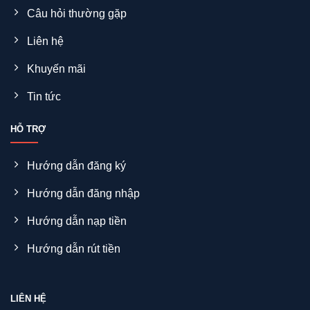
Câu hỏi thường gặp
Liên hệ
Khuyến mãi
Tin tức
HỖ TRỢ
Hướng dẫn đăng ký
Hướng dẫn đăng nhập
Hướng dẫn nạp tiền
Hướng dẫn rút tiền
LIÊN HỆ