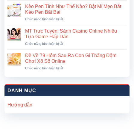
Phổ
Dò
Biến
Kèo Pen Tính Như Thế Nào? Bật Mí Mẹo Bắt
Vé
Trên
Kèo Pen Bất Bại
Số
Thị
ở
Chức năng bình luận bị tắt
Vietlott
Trường
Kèo
6/55
Cá
Pen
Chuẩn
MT Trực Tuyến: Sảnh Casino Online Nhiều
Cược
Tính
Xác
Tựa Game Hấp Dẫn
Như
Từ
ở
Chức năng bình luận bị tắt
Thế
Chuyên
MT
Nào?
Gia
Trực
Bật
Đề Về 79 Hôm Sau Ra Con Gì Thắng Đậm
Tuyến:
Mí
Chơi Xổ Số Online
Sảnh
Mẹo
ở
Chức năng bình luận bị tắt
Casino
Bắt
Đề
Online
Kèo
Về
Nhiều
Pen
79
Tựa
Bất
Hôm
Game
DANH MỤC
Bại
Sau
Hấp
Ra
Dẫn
Con
Hướng dẫn
Gì
Thắng
Đậm
Chơi
Xổ