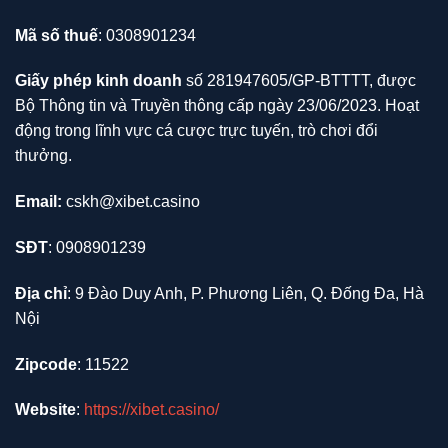
Mã số thuế
: 0308901234
Giấy phép kinh doanh
số 281947605/GP-BTTTT, được
Bộ Thông tin và Truyền thông cấp ngày 23/06/2023. Hoạt
động trong lĩnh vực cá cược trực tuyến, trò chơi đổi
thưởng.
Email:
cskh@xibet.casino
SĐT
: 0908901239
Địa chỉ
: 9 Đào Duy Anh, P. Phương Liên, Q. Đống Đa, Hà
Nội
Zipcode
: 11522
Website
:
https://xibet.casino/