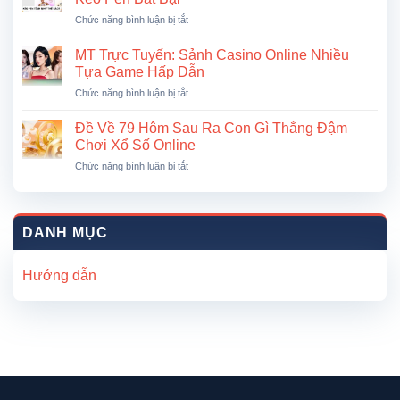
Số
Thị
ở
Chức năng bình luận bị tắt
Vietlott
Trường
Kèo
6/55
Cá
Pen
Chuẩn
MT Trực Tuyến: Sảnh Casino Online Nhiều
Cược
Tính
Xác
Tựa Game Hấp Dẫn
Như
Từ
ở
Chức năng bình luận bị tắt
Thế
Chuyên
MT
Nào?
Gia
Trực
Bật
Đề Về 79 Hôm Sau Ra Con Gì Thắng Đậm
Tuyến:
Mí
Chơi Xổ Số Online
Sảnh
Mẹo
ở
Chức năng bình luận bị tắt
Casino
Bắt
Đề
Online
Kèo
Về
Nhiều
Pen
79
Tựa
Bất
Hôm
Game
DANH MỤC
Bại
Sau
Hấp
Ra
Dẫn
Con
Hướng dẫn
Gì
Thắng
Đậm
Chơi
Xổ
Số
Online