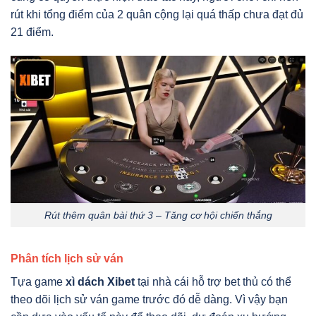
rút khi tổng điểm của 2 quân cộng lại quá thấp chưa đạt đủ
21 điểm.
Rút thêm quân bài thứ 3 – Tăng cơ hội chiến thắng
Phân tích lịch sử ván
Tựa game
xì dách Xibet
tại nhà cái hỗ trợ bet thủ có thể
theo dõi lịch sử ván game trước đó dễ dàng. Vì vậy bạn