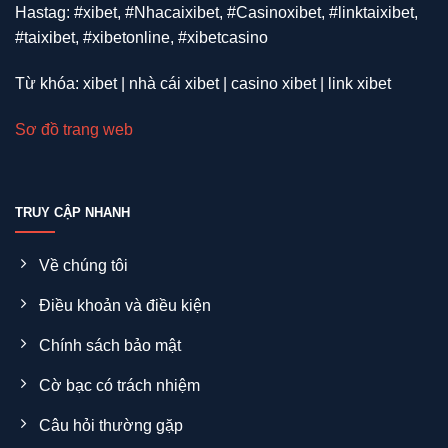
Hastag: #xibet, #Nhacaixibet, #Casinoxibet, #linktaixibet,
#taixibet, #xibetonline, #xibetcasino
Từ khóa: xibet | nhà cái xibet | casino xibet | link xibet
Sơ đồ trang web
TRUY CẬP NHANH
Về chúng tôi
Điều khoản và điều kiện
Chính sách bảo mật
Cờ bạc có trách nhiệm
Câu hỏi thường gặp