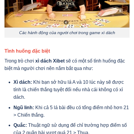
Các hành động của người chơi trong game xì dách
Tình huống đặc biệt
Trong trò chơi
xì dách Xibet
sẽ có một số tình huống đặc
biệt mà người chơi nên nắm bắt qua như:
Xì dách:
Khi bạn sở hữu lá A và 10 lúc này sẽ được
tính là chiến thắng tuyệt đối nếu nhà cái không có xì
dách.
Ngũ linh:
Khi cả 5 lá bài đều có tổng điểm nhỏ hơn 21
> Chiến thắng.
Quắc:
Thuật ngữ sử dụng để chỉ trường hợp điểm số
của 2 quân bài vượt quá 21 > Thua.