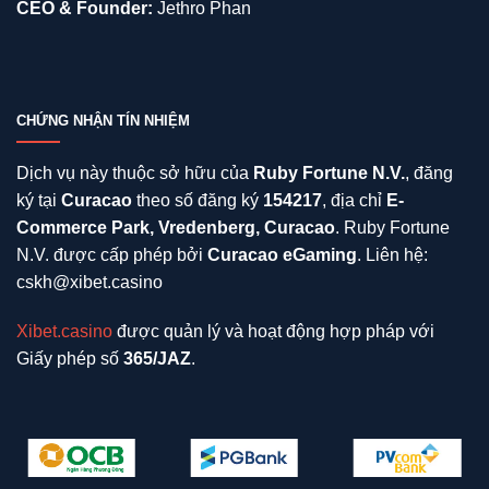
CEO & Founder:
Jethro Phan
CHỨNG NHẬN TÍN NHIỆM
Dịch vụ này thuộc sở hữu của
Ruby Fortune N.V.
, đăng
ký tại
Curacao
theo số đăng ký
154217
, địa chỉ
E-
Commerce Park, Vredenberg, Curacao
. Ruby Fortune
N.V. được cấp phép bởi
Curacao eGaming
. Liên hệ:
cskh@xibet.casino
Xibet.casino
được quản lý và hoạt động hợp pháp với
Giấy phép số
365/JAZ
.