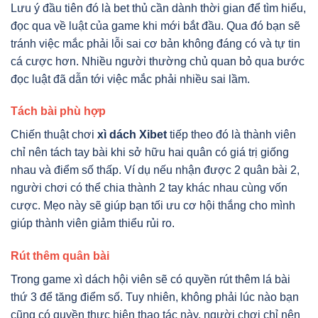
Lưu ý đầu tiên đó là bet thủ cần dành thời gian để tìm hiểu,
đọc qua về luật của game khi mới bắt đầu. Qua đó bạn sẽ
tránh việc mắc phải lỗi sai cơ bản không đáng có và tự tin
cá cược hơn. Nhiều người thường chủ quan bỏ qua bước
đọc luật đã dẫn tới việc mắc phải nhiều sai lầm.
Tách bài phù hợp
Chiến thuật chơi
xì dách Xibet
tiếp theo đó là thành viên
chỉ nên tách tay bài khi sở hữu hai quân có giá trị giống
nhau và điểm số thấp. Ví dụ nếu nhận được 2 quân bài 2,
người chơi có thể chia thành 2 tay khác nhau cùng vốn
cược. Mẹo này sẽ giúp bạn tối ưu cơ hội thắng cho mình
giúp thành viên giảm thiểu rủi ro.
Rút thêm quân bài
Trong game xì dách hội viên sẽ có quyền rút thêm lá bài
thứ 3 để tăng điểm số. Tuy nhiên, không phải lúc nào bạn
cũng có quyền thực hiện thao tác này, người chơi chỉ nên