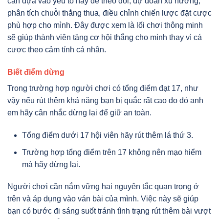
cần dựa vào yếu tố này để theo dõi, dự đoán xu hướng,
phân tích chuỗi thắng thua, điều chỉnh chiến lược đặt cược
phù hợp cho mình. Đây được xem là lối chơi thông minh
sẽ giúp thành viên tăng cơ hội thắng cho mình thay vì cá
cược theo cảm tính cá nhân.
Biết điểm dừng
Trong trường hợp người chơi có tổng điểm đạt 17, như
vậy nếu rút thêm khả năng bạn bị quắc rất cao do đó anh
em hãy cân nhắc dừng lại để giữ an toàn.
Tổng điểm dưới 17 hội viên hãy rút thêm lá thứ 3.
Trường hợp tổng điểm trên 17 không nên mạo hiểm
mà hãy dừng lại.
Người chơi cần nắm vững hai nguyên tắc quan trọng ở
trên và áp dụng vào ván bài của mình. Việc này sẽ giúp
bạn có bước đi sáng suốt tránh tình trạng rút thêm bài vượt