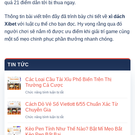
quá 21 điểm dẫn tới bị thua ngay.
Thông tin bài viết trên đây đã trình bày chi tiết về
xì dách
Xibet
với luật cụ thể cho bạn đọc. Hy vọng rằng qua đó
người chơi sẽ nắm rõ được ưu điểm khi giải trí game cùng
một số mẹo chinh phục phần thưởng nhanh chóng.
TIN TỨC
Các Loại Cầu Tài Xỉu Phổ Biến Trên Thị
Trường Cá Cược
ở
Chức năng bình luận bị tắt
Các
Loại
Cách Dò Vé Số Vietlott 6/55 Chuẩn Xác Từ
Cầu
Chuyên Gia
Tài
ở
Chức năng bình luận bị tắt
Xỉu
Cách
Phổ
Dò
Biến
Kèo Pen Tính Như Thế Nào? Bật Mí Mẹo Bắt
Vé
Trên
Kèo Pen Bất Bại