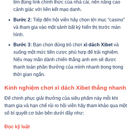
tìm đúng link chính thức của nhà cái, nên nâng cao
cảnh giác với liên kết mạo danh.
Bước 2:
Tiếp đến hội viên hãy chọn tới mục “casino”
và tham gia vào một sảnh bất kỳ hiển thị trước màn
hình.
Bước 3:
Bạn chọn đúng trò chơi
xì dách Xibet
và
xuống một mức tiền cược phù hợp để trải nghiệm.
Nếu may mắn dành chiến thắng anh em sẽ được
thanh toán phần thưởng của mình nhanh trong trong
thời gian ngắn.
Kinh nghiệm chơi xì dách Xibet thắng nhanh
Để chinh phục giải thưởng của siêu phẩm này mỗi khi
tham gia và hạn chế rủi ro hội viên hãy tham khảo qua một
số bí quyết cơ bản bên dưới đây như:
Đọc kỹ luật