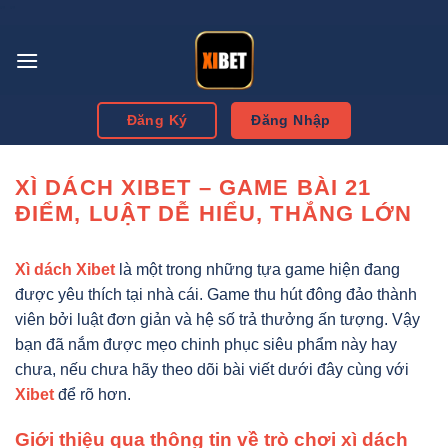
Bỏ
"
"
qua
nội
dung
Đăng Ký
Đăng Nhập
XÌ DÁCH XIBET – GAME BÀI 21
ĐIỂM, LUẬT DỄ HIỂU, THẮNG LỚN
Xì dách Xibet
là một trong những tựa game hiện đang
được yêu thích tại nhà cái. Game thu hút đông đảo thành
viên bởi luật đơn giản và hệ số trả thưởng ấn tượng. Vậy
bạn đã nắm được mẹo chinh phục siêu phẩm này hay
chưa, nếu chưa hãy theo dõi bài viết dưới đây cùng với
Xibet
để rõ hơn.
Giới thiệu qua thông tin về trò chơi xì dách