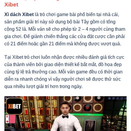
Xibet
Xì dách Xibet
là trò chơi game bài phổ biến tại nhà cái,
sản phẩm giải trí này sử dụng bộ bài Tây gồm có tổng
cộng 52 lá. Mỗi ván sẽ cho phép từ 2 – 4 người cùng tham
gia chơi. Để giành chiến thắng các cửa đặt cược cần phải
có 21 điểm hoặc gần 21 điểm mà không được vượt quá.
Tại Xibet trò chơi luôn nhận được nhiều đánh giá tích cực
của thành viên bởi giao diện thiết kế bắt mắt, đồ họa đẹp
cùng tỷ lệ trả thưởng cao. Mỗi ván game đều có thời gian
diễn ra nhanh chóng vì vậy người chơi sẽ được thử sức
qua nhiều lượt giải trí hơn trong ngày.