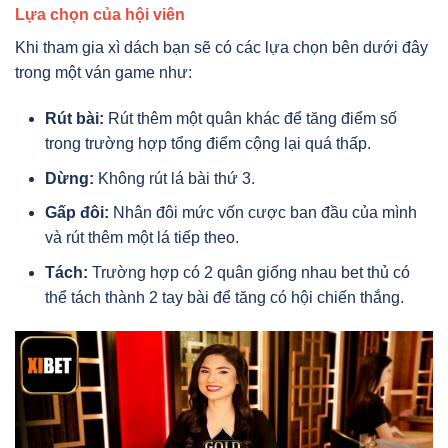
Lựa chọn của hội viên
Khi tham gia xì dách bạn sẽ có các lựa chọn bên dưới đây
trong một ván game như:
Rút bài:
Rút thêm một quân khác để tăng điểm số
trong trường hợp tổng điểm cộng lại quá thấp.
Dừng:
Không rút lá bài thứ 3.
Gấp đôi:
Nhân đôi mức vốn cược ban đầu của mình
và rút thêm một lá tiếp theo.
Tách:
Trường hợp có 2 quân giống nhau bet thủ có
thể tách thành 2 tay bài để tăng có hội chiến thắng.