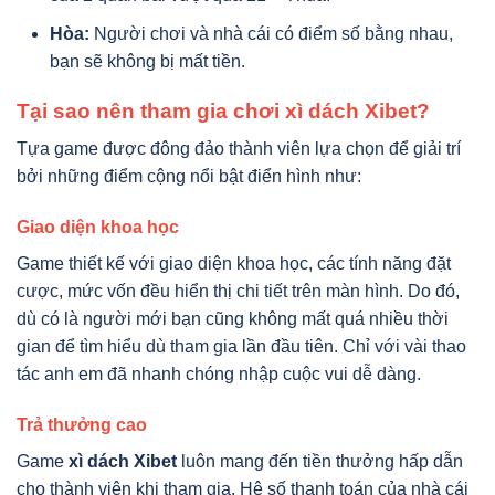
Hòa:
Người chơi và nhà cái có điểm số bằng nhau,
bạn sẽ không bị mất tiền.
Tại sao nên tham gia chơi xì dách Xibet?
Tựa game được đông đảo thành viên lựa chọn để giải trí
bởi những điểm cộng nổi bật điển hình như:
Giao diện khoa học
Game thiết kế với giao diện khoa học, các tính năng đặt
cược, mức vốn đều hiển thị chi tiết trên màn hình. Do đó,
dù có là người mới bạn cũng không mất quá nhiều thời
gian để tìm hiểu dù tham gia lần đầu tiên. Chỉ với vài thao
tác anh em đã nhanh chóng nhập cuộc vui dễ dàng.
Trả thưởng cao
Game
xì dách Xibet
luôn mang đến tiền thưởng hấp dẫn
cho thành viên khi tham gia. Hệ số thanh toán của nhà cái